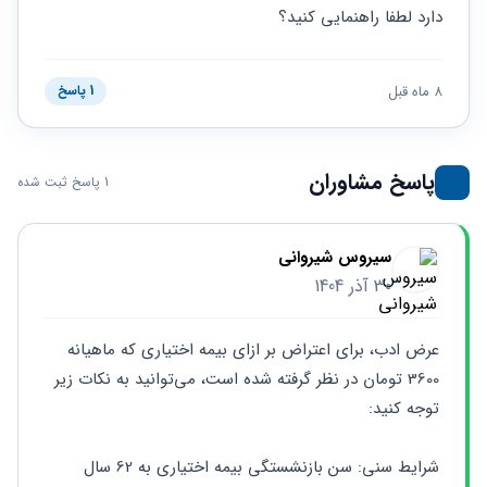
حقوقی
برندینگ
ثبت
دارد لطفا راهنمایی کنید؟
طلاق
برنامه نویسی
سئو و
شرکت
بهینه
حقوقی
سازی
مهریه
8 ماه قبل
1 پاسخ
سایت
حقوقی
خانواده
حقوقی
پاسخ مشاوران
1 پاسخ ثبت شده
کسب
و کار
سیروس شیروانی
30 آذر 1404
عرض ادب، برای اعتراض بر ازای بیمه اختیاری که ماهیانه 
3600 تومان در نظر گرفته شده است، می‌توانید به نکات زیر 
توجه کنید:
شرایط سنی: سن بازنشستگی بیمه اختیاری به 62 سال 