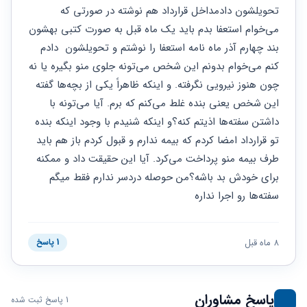
حقوقی
برندینگ
ثبت
تحویلشون دادمداخل قرارداد هم نوشته در صورتی که 
طلاق
برنامه نویسی
سئو و
شرکت
می‌خوام استعفا بدم باید یک ماه قبل به صورت کتبی بهشون 
بهینه
حقوقی
بند چهارم آذر ماه نامه استعفا را نوشتم و تحویلشون  دادم 
سازی
مهریه
سایت
کنم می‌خوام بدونم این شخص می‌تونه جلوی منو بگیره یا نه 
حقوقی
خانواده
چون هنوز نیرویی نگرفته. و اینکه ظاهراً یکی از بچه‌ها گفته 
این شخص یعنی بنده غلط می‌کنم که برم. آیا می‌تونه با 
حقوقی
کسب
داشتن سفته‌ها اذیتم کنه؟و اینکه شنیدم با وجود اینکه بنده 
و کار
تو قرارداد امضا کردم که بیمه ندارم و قبول کردم باز هم باید 
طرف بیمه منو پرداخت می‌کرد. آیا این حقیقت داد و ممکنه 
برای خودش بد باشه؟من حوصله دردسر ندارم فقط میگم 
سفته‌ها رو اجرا نداره
8 ماه قبل
1 پاسخ
پاسخ مشاوران
1 پاسخ ثبت شده