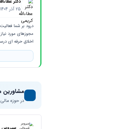
دکتر عطاءالل
25 آذر 1404
اخلاق حرفه ای در
مشاورین م
در حوزه مالی
سیروس ش