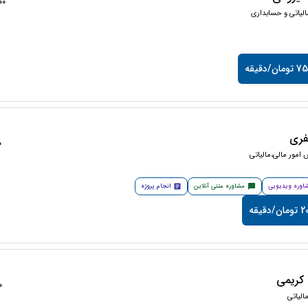
5400
الیاتی و حسابداری
ان/دقیقه
فری
50
امور مالی،مالیاتی
اوره ویدیویی
مشاوره متنی آنلاین
انجام پروژه
دقیقه
کریمی
50
لیاتی