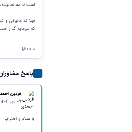
حقوقی
برندینگ
ثبت
است ادامه فعالیت د
طلاق
برنامه نویسی
سئو و
شرکت
بهینه
حقوقی
سازی
مهریه
سایت
که سرمایه گذار است 
حقوقی
خانواده
حقوقی
8 ماه قبل
کسب
و کار
پاسخ مشاوران
فردین احمد
09 دی 1404
با سلام و احترام،