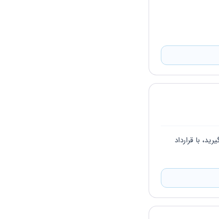
عرض ادب، فکر میکنم تلفنی صحبت کردیم، ولی میتوانید اول پرونده ایجاد کنید و بعد مجوز بگیرید، با قرارداد 