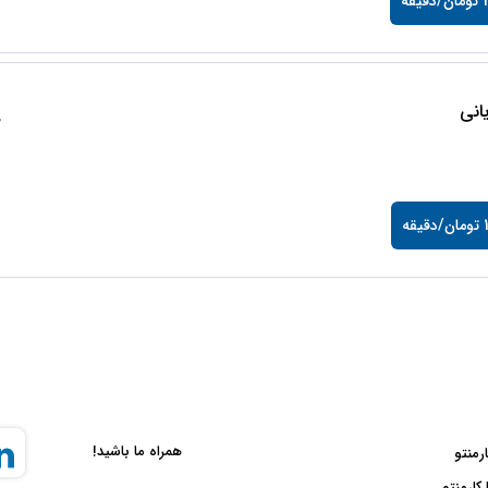
قه
انی
0
قه
همراه ما باشید!
ارمنتو
 کارمنتو