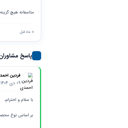
حقوقی
برندینگ
ثبت
طلاق
برنامه نویسی
سئو و
شرکت
متاسفانه هیچ گزینه
بهینه
حقوقی
سازی
مهریه
سایت
حقوقی
8 ماه قبل
خانواده
حقوقی
کسب
پاسخ مشاوران
و کار
فردین احمد
09 دی 1404
با سلام و احترام،
بر اساس نوع محصول خود 