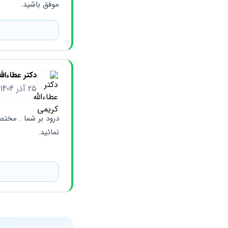
موفق باشید.
دکتر عطاءالل
25 آذر 1404
نمائید.