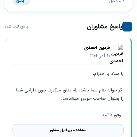
حقوقی
برندینگ
8 ماه قبل
1 پاسخ
ثبت
طلاق
برنامه نویسی
سئو و
شرکت
بهینه
حقوقی
سازی
مهریه
پاسخ مشاوران
1 پاسخ ثبت شده
سایت
حقوقی
خانواده
حقوقی
فردین احمدی
کسب
10 آذر 1404
و کار
با سلام و احترام،
اگر حواله بنام شما باشد، بله تعلق میگیرد. چون دارایی شما 
را بعنوان صاحب خودرو میشناسد.
موفق باشید.
مشاهده پروفایل مشاور