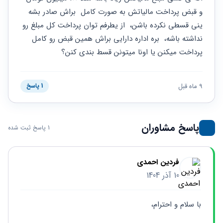
حقوقی
برندینگ
ثبت
طلاق
و قبض پرداخت مالیاتش به صورت کامل  براش صادر بشه 
برنامه نویسی
سئو و
شرکت
ینی قسطی نکرده باشن،  از یطرفم توان پرداخت کل مبلغ رو 
بهینه
حقوقی
سازی
مهریه
نداشته باشه،  بره اداره دارایی براش همین قبض رو کامل 
سایت
حقوقی
پرداخت میکنن یا اونا میتونن قسط بندی کنن؟
خانواده
حقوقی
کسب
9 ماه قبل
1 پاسخ
و کار
پاسخ مشاوران
1 پاسخ ثبت شده
فردین احمدی
10 آذر 1404
با سلام و احترام،