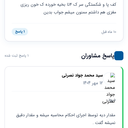
حقوقی
برندینگ
ثبت
کف پا و شکستگی سر ک 4تا بخیه خورده ک خون ریزی 
طلاق
برنامه نویسی
سئو و
شرکت
مغزی هم داشتم ممنون میشم جواب بدین
بهینه
حقوقی
سازی
مهریه
سایت
حقوقی
10 ماه قبل
1 پاسخ
خانواده
حقوقی
کسب
پاسخ مشاوران
و کار
1 پاسخ ثبت شده
سید محمد جواد نصرتی
12 مهر 1404
درود.
مقدار دیه توسط اجرای احکام محاسبه میشه و مقدار دقیق 
نمیشه گفت .