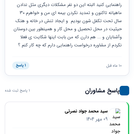
حقوقی
برندینگ
ثبت
راهنمایی کنید البته این دو نفر مشکلات دیگری مثل ندادن 
طلاق
برنامه نویسی
سئو و
شرکت
ماهیانه تاکنون و تمدید نکردن بیمه ای من و خواهرم ۳۰ 
بهینه
حقوقی
سال تحت تکفل شون بودیم  و ایجاد تنش در خانه و هتک 
سازی
مهریه
سایت
حیثیت در محل تحصیل و محل کار و همینطور بین دوستان 
حقوقی
خانواده
وآشنایان و ... هم دارن که من بابت اینها شکایت ی فعلا 
نکردم از مشاوره درخواست راهنمایی دارم که چه کار کنم ؟
حقوقی
کسب
و کار
10 ماه قبل
1 پاسخ
پاسخ مشاوران
1 پاسخ ثبت شده
سید محمد جواد نصرتی
09 مهر 1404