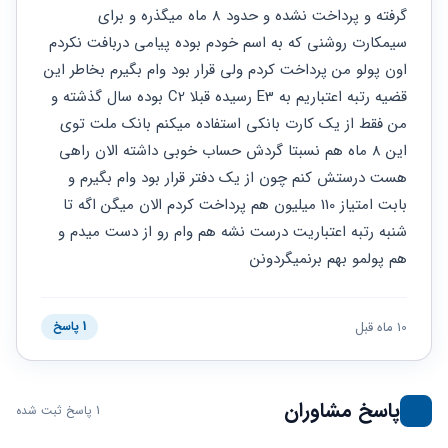
حقوقی
برندینگ
ثبت
گرفته و پرداخت نشده و حدود 8 ماه میگذره و برای 
طلاق
برنامه نویسی
سئو و
شرکت
سیمکارت روشنی که به اسم خودم بوده پیامی دربافت نکردم 
بهینه
حقوقی
اون پولو من پرداخت کردم ولی قرار بود وام بگیرم بخاطر این 
سازی
مهریه
سایت
قضیه رتبه اعتباریم به E3 رسیده قبلا C2 بوده سال گذشته و 
حقوقی
خانواده
من فقط از یک کارت بانکی استفاده میکنم بانک ملت توی 
این 8 ماه هم نسبتا گردش حساب خوبی داشته الان راهی 
حقوقی
کسب
هست درستش کنم چون از یک دفتر قرار بود وام بگیرم و 
و کار
بابت امتیاز 110 میلیون هم پرداخت کردم الان میگن اگه تا 
شنبه رتبه اعتباریت درست نشه هم وام رو از دست میدم و 
هم پولمو بهم برنمیگردونن
10 ماه قبل
1 پاسخ
پاسخ مشاوران
1 پاسخ ثبت شده