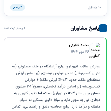
حقوقی
برندینگ
ثبت
طلاق
برنامه نویسی
10 ماه قبل
سئو و
2 پاسخ
شرکت
بهینه
حقوقی
سازی
مهریه
سایت
حقوقی
پاسخ مشاوران
2 پاسخ ثبت شده
خانواده
حقوقی
کسب
محمد کفایتی
و کار
26 مهر 1404
عوارض سالانه شهرداری برای آرایشگاه در ملک مسکونی (به 
عنوان کسب‌وکار) شامل عوارض نوسازی (بر اساس ارزش 
منطقه‌ای ملک، حدود ۰.۳-۱٪ ارزش ملک) + عوارض 
کسب‌و‌پیشه (بر اساس درآمد تخمینی، معمولاً ۱-۲ میلیون 
تومان برای سال ۱۴۰۳ در تهران) است، اما تغییر کاربری به 
تجاری نیاز به مجوز دارد و مبلغ دقیق بستگی به متراژ، 
منطقه و درآمد دارد. برای محاسبه دقیق و راهنمایی،  تماس 