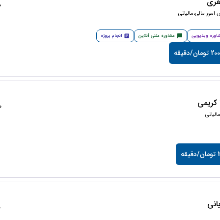
فری
50
امور مالی،مالیاتی
اوره ویدیویی
مشاوره متنی آنلاین
انجام پروژه
مان/دقیقه
کریمی
50
لیاتی
قه
انی
0