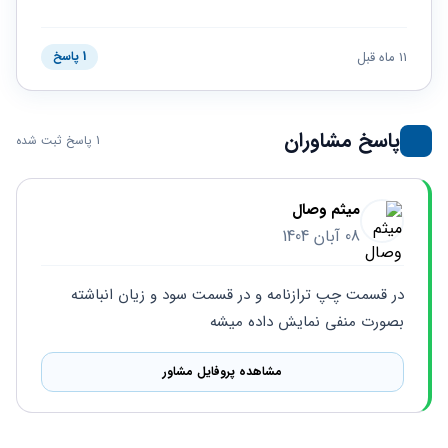
حقوقی
برندینگ
ثبت
طلاق
برنامه نویسی
سئو و
شرکت
بهینه
حقوقی
11 ماه قبل
1 پاسخ
سازی
مهریه
سایت
حقوقی
خانواده
پاسخ مشاوران
1 پاسخ ثبت شده
حقوقی
کسب
و کار
میثم وصال
08 آبان 1404
در قسمت چپ ترازنامه و در قسمت سود و زیان انباشته 
بصورت منفی نمایش داده میشه
مشاهده پروفایل مشاور