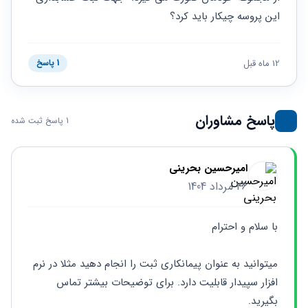
حقوقی
برندینگ
ثبت
طلاق
این پروسه چیکار باید کرد؟
برنامه نویسی
سئو و
شرکت
بهینه
حقوقی
سازی
مهریه
12 ماه قبل
1 پاسخ
سایت
حقوقی
خانواده
حقوقی
پاسخ مشاوران
کسب
1 پاسخ ثبت شده
و کار
امیرحسین بحرینی
26 مرداد 1404
با سلام و احترام
میتوانید به عنوان پیمانکاری ثبت را انجام دهید مثلا در نرم 
افزار سپیدار قابلیت دارد. برای توضیحات بیشتر تماس 
بگیرید.