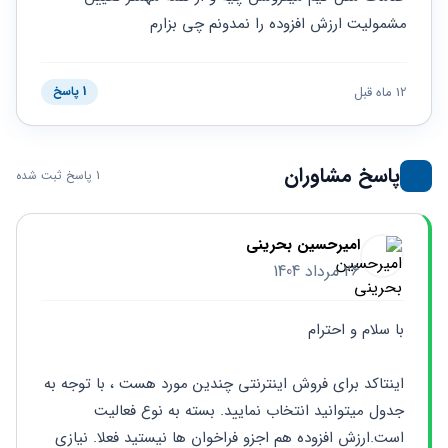
حقوقی
برندینگ
ثبت
طلاق
مشمولیت ارزش افزوده را نمدونم چی بزارم
برنامه نویسی
سئو و
شرکت
بهینه
حقوقی
سازی
مهریه
12 ماه قبل
1 پاسخ
سایت
حقوقی
خانواده
حقوقی
پاسخ مشاوران
کسب
1 پاسخ ثبت شده
و کار
امیرحسین بحرینی
26 مرداد 1404
با سلام و احترام
اینتاکد برای فروش اینترنتی چندین مورد هست ، با توجه به 
جدول میتوانید انتخاب نمایید. بسته به نوع فعالیت 
است.ارزش افزوده هم اجزو فراخوان ها نیستید فعلا. نیازی 