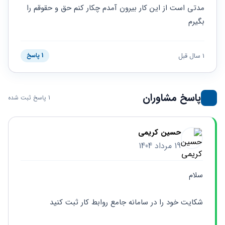
حقوقی
برندینگ
ثبت
مدتی است از این کار بیرون آمدم چکار کنم حق و حقوقم را 
طلاق
برنامه نویسی
سئو و
شرکت
بگیرم
بهینه
حقوقی
سازی
مهریه
سایت
حقوقی
1 سال قبل
1 پاسخ
خانواده
حقوقی
کسب
پاسخ مشاوران
و کار
1 پاسخ ثبت شده
حسین کریمی
19 مرداد 1404
سلام
شکایت خود را در سامانه جامع روابط کار ثبت کنید 