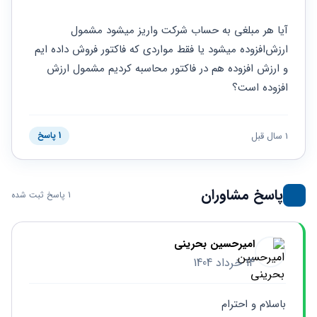
حقوقی
برندینگ
ثبت
طلاق
برنامه نویسی
سئو و
شرکت
آیا هر مبلغی به حساب شرکت واریز میشود مشمول 
بهینه
حقوقی
ارزش‌افزوده میشود یا فقط مواردی که فاکتور فروش داده ایم 
سازی
مهریه
سایت
و ارزش افزوده هم در فاکتور محاسبه کردیم مشمول ارزش 
حقوقی
خانواده
افزوده است؟
حقوقی
کسب
1 سال قبل
1 پاسخ
و کار
پاسخ مشاوران
1 پاسخ ثبت شده
امیرحسین بحرینی
14 خرداد 1404
باسلام و احترام