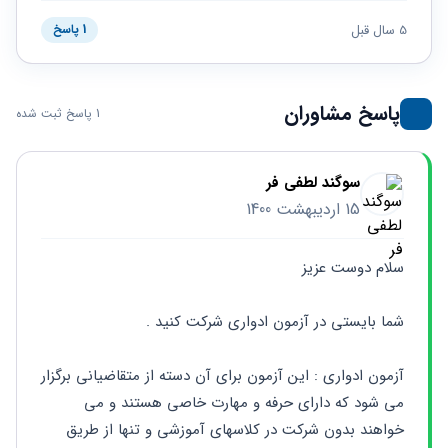
حقوقی
برندینگ
ثبت
طلاق
برنامه نویسی
5 سال قبل
سئو و
1 پاسخ
شرکت
بهینه
حقوقی
سازی
مهریه
سایت
حقوقی
پاسخ مشاوران
1 پاسخ ثبت شده
خانواده
حقوقی
کسب
سوگند لطفی فر
و کار
15 اردیبهشت 1400
سلام دوست عزیز 
شما بایستی در آزمون ادواری شرکت کنید .
آزمون ادواری : این آزمون برای آن دسته از متقاضیانی برگزار 
می شود که دارای حرفه و مهارت خاصی هستند و می 
خواهند بدون شرکت در کلاسهای آموزشی و تنها از طریق 