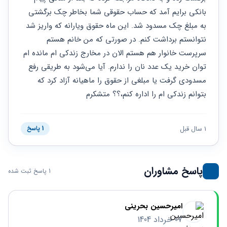
حقوقی
برندینگ
ثبت
طلاق
بانکی برایم آمد که حساب حقوقی شما بخاطر چک برگشتی 
برنامه نویسی
سئو و
شرکت
به مبلغ چک مسدود شد. این ماه حقوق ویارانه که واریز شد 
بهینه
حقوقی
سازی
مهریه
نتوانستم برداشت کنم. در صورتی که من خانم هستم 
سایت
حقوقی
سرپرست خانوار هم هستم الان در مخارج زندکی ام مانده ام 
خانواده
توان خرید یک عدد نان را ندارم. آیا می‌شود به طریقی رفع 
حقوقی
مسدودی گرفت یا مبلغی از حقوق را ماهیانه آزاد کرد که 
کسب
بتوانم زندکی ام را اداره کنم،؟؟ متشکرم
و کار
1 سال قبل
1 پاسخ
پاسخ مشاوران
1 پاسخ ثبت شده
امیرحسین بحرینی
07 خرداد 1404