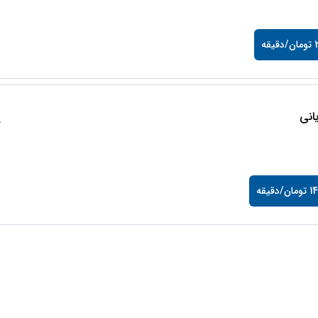
قه
انی
0
/دقیقه