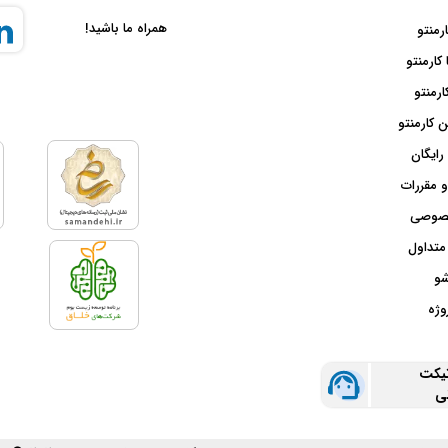
همراه ما باشید!
ارمنتو
 کارمنتو
ارمنتو
 کارمنتو
رایگان
و مقررات
صوصی
متداول
شو
وژه
تیکت
نی