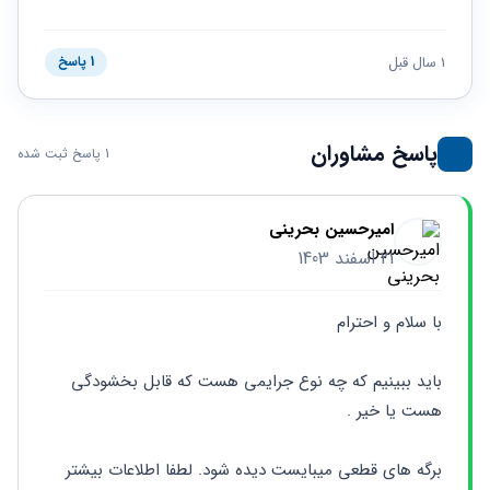
حقوقی
برندینگ
ثبت
طلاق
برنامه نویسی
سئو و
شرکت
بهینه
حقوقی
1 سال قبل
1 پاسخ
سازی
مهریه
سایت
حقوقی
خانواده
پاسخ مشاوران
1 پاسخ ثبت شده
حقوقی
کسب
و کار
امیرحسین بحرینی
21 اسفند 1403
با سلام و احترام
باید ببینیم که چه نوع جرایمی هست که قابل بخشودگی 
هست یا خیر . 
برگه های قطعی میبایست دیده شود. لطفا اطلاعات بیشتر 