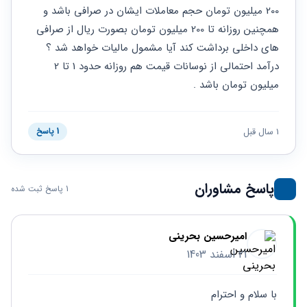
حقوقی
برندینگ
ثبت
200 میلیون تومان حجم معاملات ایشان در صرافی باشد و 
طلاق
برنامه نویسی
سئو و
شرکت
همچنین روزانه تا 200 میلیون تومان بصورت ریال از صرافی 
بهینه
حقوقی
های داخلی برداشت کند آیا مشمول مالیات خواهد شد ؟ 
سازی
مهریه
سایت
درآمد احتمالی از نوسانات قیمت هم روزانه حدود 1 تا 2 
حقوقی
خانواده
میلیون تومان باشد .
حقوقی
کسب
1 سال قبل
1 پاسخ
و کار
پاسخ مشاوران
1 پاسخ ثبت شده
امیرحسین بحرینی
21 اسفند 1403
با سلام و احترام