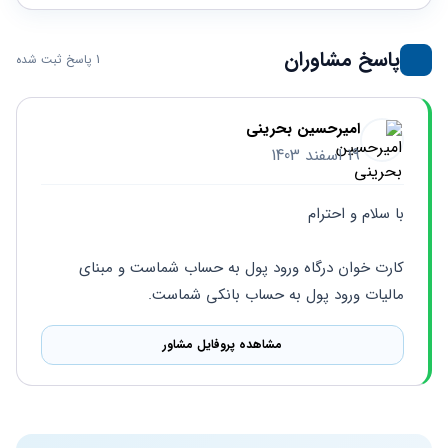
حقوقی
برندینگ
ثبت
طلاق
برنامه نویسی
سئو و
شرکت
بهینه
حقوقی
پاسخ مشاوران
1 پاسخ ثبت شده
سازی
مهریه
سایت
حقوقی
خانواده
امیرحسین بحرینی
حقوقی
19 اسفند 1403
کسب
و کار
با سلام و احترام
کارت خوان درگاه ورود پول به حساب شماست و مبنای 
مالیات ورود پول به حساب بانکی شماست.
مشاهده پروفایل مشاور