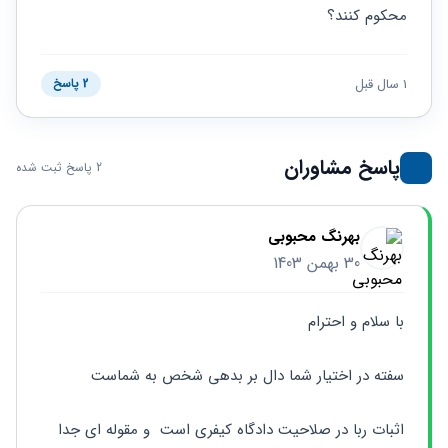
حقوقی
برندینگ
ثبت
محکوم کنند؟
طلاق
برنامه نویسی
سئو و
شرکت
بهینه
حقوقی
سازی
مهریه
1 سال قبل
2 پاسخ
سایت
حقوقی
خانواده
حقوقی
پاسخ مشاوران
2 پاسخ ثبت شده
کسب
و کار
بهرنگ محبوبی
30 بهمن 1403
با سلام و احترام 
سفته در اختیار شما دال بر بدهی شخص به شماست
اثبات ربا در صلاحیت دادگاه کیفری است  و مقوله ای جدا 