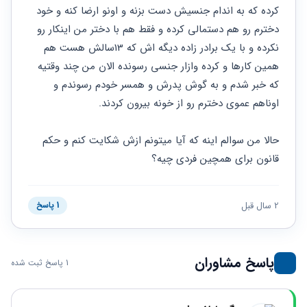
حقوقی
برندینگ
ثبت
کرده که به اندام جنسیش دست بزنه و اونو ارضا کنه و خود 
طلاق
برنامه نویسی
سئو و
شرکت
دخترم رو هم دستمالی کرده و فقط هم با دختر من اینکار رو 
بهینه
حقوقی
نکرده و با یک برادر زاده دیگه اش که 13سالش هست هم 
سازی
مهریه
سایت
همین کارها و کرده وازار جنسی رسونده الان من چند وقتیه 
حقوقی
خانواده
که خبر شدم و به گوش پدرش و همسر خودم رسوندم و 
اوناهم عموی دخترم رو از خونه بیرون کردند.
حقوقی
کسب
و کار
حالا من سوالم اینه که آیا میتونم ازش شکایت کنم و حکم 
قانون برای همچین فردی چیه؟
2 سال قبل
1 پاسخ
پاسخ مشاوران
1 پاسخ ثبت شده