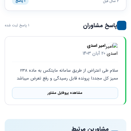
حقوقی
برندینگ
2 سال قبل
1 پاسخ
ثبت
طلاق
برنامه نویسی
سئو و
شرکت
بهینه
حقوقی
سازی
مهریه
پاسخ مشاوران
1 پاسخ ثبت شده
سایت
حقوقی
خانواده
حقوقی
امیر اسدی
کسب
20 آبان 1403
و کار
سلام طی اعتراض از طریق سامانه مایتکس به ماده 238 
ممیز کل مجددا پرونده قابل رسیدگی و رفع تعرض میباشد
مشاهده پروفایل مشاور
مشاورین مرتبط