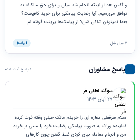
حقوقی
برندینگ
ثبت
و گفتن بعد از اینکه انجام شد میان و برای حق مالکانه به 
طلاق
برنامه نویسی
سئو و
شرکت
توافق می‌رسیم. آیا رضایت پیامکی برای خرید کافیست؟ 
بهینه
حقوقی
بعدا نمیتونن شاکی شن؟ از پیامک‌ها پرینت گرفته ام
سازی
مهریه
سایت
حقوقی
خانواده
2 سال قبل
1 پاسخ
حقوقی
کسب
و کار
پاسخ مشاوران
1 پاسخ ثبت شده
سوگند لطفی فر
27 آبان 1403
سلام سرقفلی مغازه ای را خریدم مالک خیلی وقته فوت کرده. 
نماینده وراث به صورت پیامکی رضایت خود را مبنی بر خرید 
من و انجام معامله بیان کردن فقط گفتن چون کارهای 