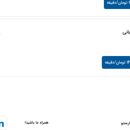
قه
انی
0
/دقیقه
همراه ما باشید!
ارمنتو