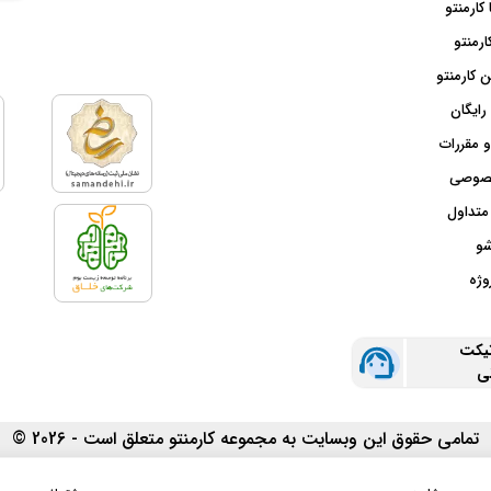
 کارمنتو
ارمنتو
 کارمنتو
رایگان
و مقررات
صوصی
متداول
شو
وژه
تیکت
نی
تمامی حقوق این وبسایت به مجموعه کارمنتو متعلق است - 2026 ©