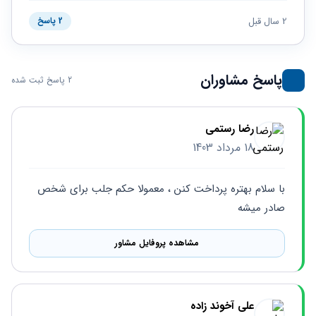
حقوقی
برندینگ
ثبت
طلاق
برنامه نویسی
2 سال قبل
سئو و
2 پاسخ
شرکت
بهینه
حقوقی
سازی
مهریه
سایت
حقوقی
پاسخ مشاوران
2 پاسخ ثبت شده
خانواده
حقوقی
کسب
رضا رستمی
و کار
18 مرداد 1403
با سلام بهتره پرداخت کنن ، معمولا حکم جلب برای شخص 
صادر میشه
مشاهده پروفایل مشاور
علی آخوند زاده