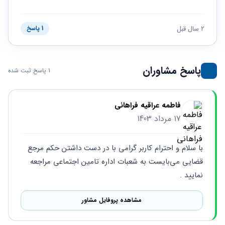
حقوقی
برندینگ
ثبت
طلاق
برنامه نویسی
سئو و
شرکت
بهینه
حقوقی
2 سال قبل
1 پاسخ
سازی
مهریه
سایت
حقوقی
خانواده
پاسخ مشاوران
1 پاسخ ثبت شده
حقوقی
کسب
و کار
فاطمه عراقیه فراهانی
17 مرداد 1403
با سلام و احترام کاربر گرامی با در دست داشتن حکم مرجع 
قضایی می‌بایست به شعبات اداره تامین اجتماعی مراجعه 
نمایید .
مشاهده پروفایل مشاور