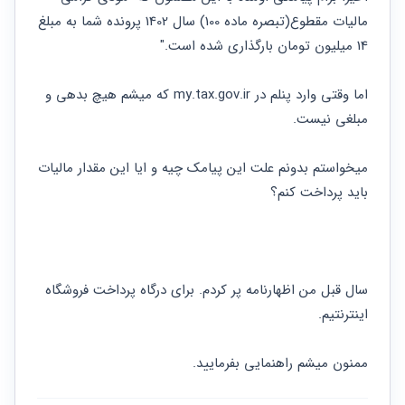
حقوقی
برندینگ
ثبت
طلاق
مالیات مقطوع(تبصره ماده 100) سال 1402 پرونده شما به مبلغ 
برنامه نویسی
سئو و
شرکت
14 میلیون تومان بارگذاری شده است."
بهینه
حقوقی
سازی
مهریه
سایت
حقوقی
اما وقتی وارد پنلم در my.tax.gov.ir که میشم هیچ بدهی و 
خانواده
مبلغی نیست.
حقوقی
کسب
میخواستم بدونم علت این پیامک چیه و ایا این مقدار مالیات 
و کار
باید پرداخت کنم؟
سال قبل من اظهارنامه پر کردم. برای درگاه پرداخت فروشگاه 
اینترنتیم.
ممنون میشم راهنمایی بفرمایید.