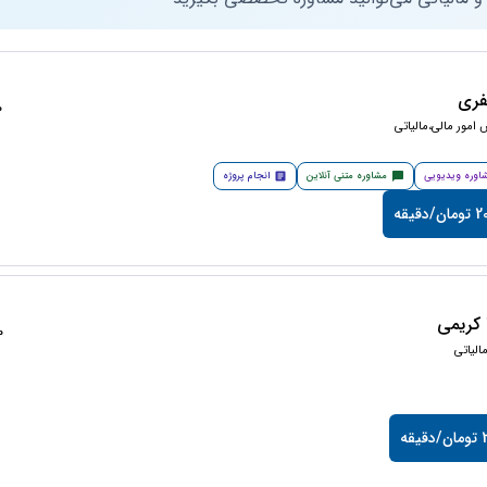
فری
50
امور مالی،مالیاتی
اوره ویدیویی
مشاوره متنی آنلاین
انجام پروژه
دقیقه
کریمی
50
لیاتی
قه