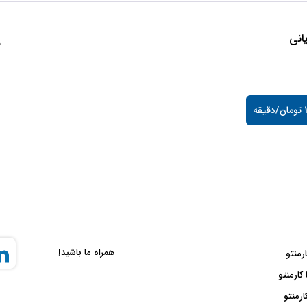
انی
0
قه
همراه ما باشید!
ارمنتو
 کارمنتو
ارمنتو