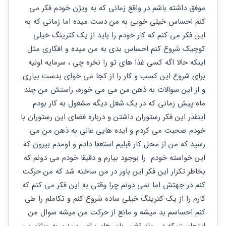
حقوقی
برندینگ
ثبت
موفق داشته باشم در واقع زمانی که به ویژن خودم فکر می 
طلاق
برنامه نویسی
سئو و
شرکت
کنم احساس خیلی خوبی به من دست میده اما زمانی که به 
بهینه
حقوقی
این فکر می کنم که کار خودم را باید از یک کترینگ خیلی 
سازی
مهریه
سایت
کوچیک شروع کنم احساس بدی به من میده و افکاری مثل 
حقوقی
خانواده
اینکه حالا اگه کسی غذا های تو را نخره چی ، سرمایه اولیه 
برای شروع این کسب و کار را از کجا می خوای بدست بیاری 
حقوقی
کسب
و از این سوالات به ذهن من می می خوره، راستش من چند 
و کار
ماه پیش زمانی که در یک شغل دیگه مشغول به کار بودم 
اینقدر این فکر رستوران داشتن و درباره فضای این رستوران با 
خودم صحبت می کردم و ایده هایی عالی به ذهن من می 
رسید که من از محل کار قبلیم استعفا دادم و اومدم بیرون که 
این خواسته خودم  را بوجود بیارم و دقیقا خودم می دونم که 
بخاطر تکرار این فکر این باور در من ساخته شد که من حرکت 
کنم در جهتش اما نمی دونم چرا وقتی به این فکر می کنم که 
کارم را از یک کترینگ خیلی ساده شروع کنم و تکاملم را طی 
کنم احساسم بد میشه و مانع از حرکت من میشه سوال من 