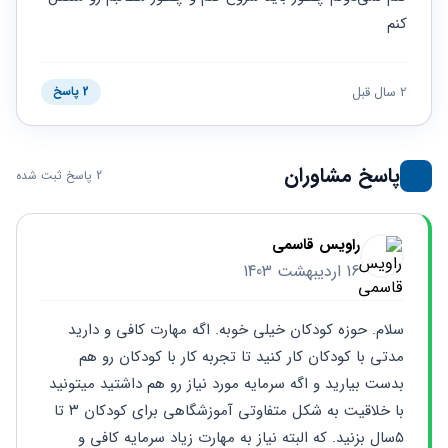
حقوقی
برندینگ
ثبت
کنم
طلاق
برنامه نویسی
سئو و
شرکت
بهینه
حقوقی
سازی
مهریه
2 سال قبل
2 پاسخ
سایت
حقوقی
خانواده
حقوقی
پاسخ مشاوران
کسب
2 پاسخ ثبت شده
و کار
راویس قاسمی
16 اردیبهشت 1403
سلام. حوزه کودکان خیلی خوبه. اگه مهارت کافی و دارید 
مدتی با کودکان کار کنید تا تجربه کار با کودکان رو هم 
بدست بیارید و اگه سرمایه مورد نیاز رو هم داشتید میتونید 
با خلاقیت به شکل متفاوتی آموزشگاهی برای کودکان ۳ تا 
۵سال بزنید. که البته نیاز به مهارت زیاد سرمایه کافی و 