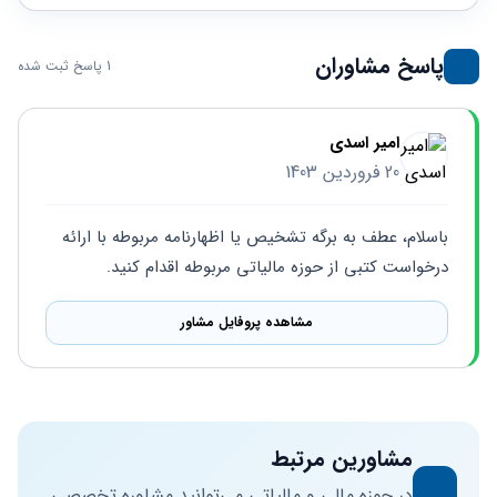
حقوقی
برندینگ
ثبت
طلاق
برنامه نویسی
سئو و
شرکت
بهینه
حقوقی
پاسخ مشاوران
1 پاسخ ثبت شده
سازی
مهریه
سایت
حقوقی
خانواده
امیر اسدی
حقوقی
20 فروردین 1403
کسب
و کار
باسلام، عطف به برگه تشخیص یا اظهارنامه مربوطه با ارائه 
درخواست کتبی از حوزه مالیاتی مربوطه اقدام کنید.
مشاهده پروفایل مشاور
مشاورین مرتبط
در حوزه مالی و مالیاتی می‌توانید مشاوره تخصصی