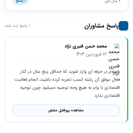
حقوقی
برندینگ
2 سال قبل
1 پاسخ
ثبت
طلاق
برنامه نویسی
سئو و
شرکت
بهینه
حقوقی
سازی
مهریه
پاسخ مشاوران
1 پاسخ ثبت شده
سایت
حقوقی
خانواده
حقوقی
محمد حسن قنبری نژاد
کسب
16 فروردین 1403
و کار
باسلام در حرفه ای وارد شوید که حداقل پنج سال در کنار 
فعال موفق آن رشته کسب تجربه کرده باشید، انجام فعالیت 
اقتصادی با وام به هیچ وجه توصیه نمیشود چون توجیه 
اقتصادی ندارد
مشاهده پروفایل مشاور