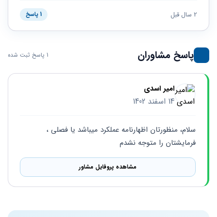
حقوقی
برندینگ
ثبت
طلاق
برنامه نویسی
2 سال قبل
سئو و
1 پاسخ
شرکت
بهینه
حقوقی
سازی
مهریه
سایت
حقوقی
پاسخ مشاوران
1 پاسخ ثبت شده
خانواده
حقوقی
کسب
امیر اسدی
و کار
14 اسفند 1402
سلام، منظورتان اظهارنامه عملکرد میباشد یا فصلی ، 
فرمایشتان را متوجه نشدم
مشاهده پروفایل مشاور