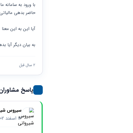
حقوقی
برندینگ
ثبت
طلاق
برنامه نویسی
سئو و
شرکت
حاضر بدهی مالیاتی
بهینه
حقوقی
سازی
مهریه
سایت
آیا این به این معن
حقوقی
خانواده
به بیان دیگر آیا بد
حقوقی
کسب
و کار
2 سال قبل
پاسخ مشاوران
سیروس شیر
12 اسفند 1402