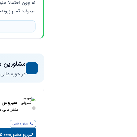
میتونید تمام پرو
مشاورین م
در حوزه مالی
سیروس ش
مشاور مالی، م
مشاوره تلفنی
رزرو مشاوره
75,000 تومان/د