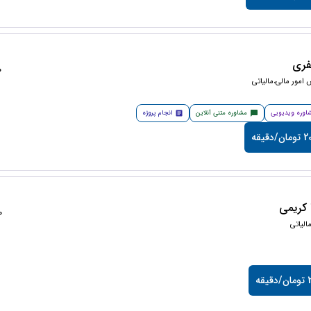
فری
50
امور مالی،مالیاتی
اوره ویدیویی
مشاوره متنی آنلاین
انجام پروژه
دقیقه
کریمی
50
لیاتی
قه