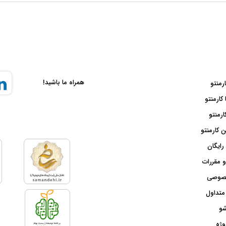
همراه ما باشید!
ارمنتو
 کارمنتو
ارمنتو
 کارمنتو
رایگان
و مقررات
صوصی
متداول
شو
وژه