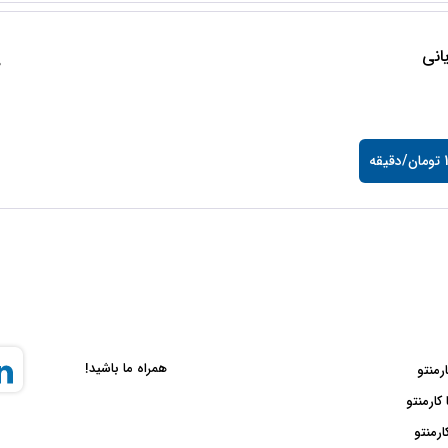
انی
0
قه
همراه ما باشید!
ارمنتو
 کارمنتو
ارمنتو