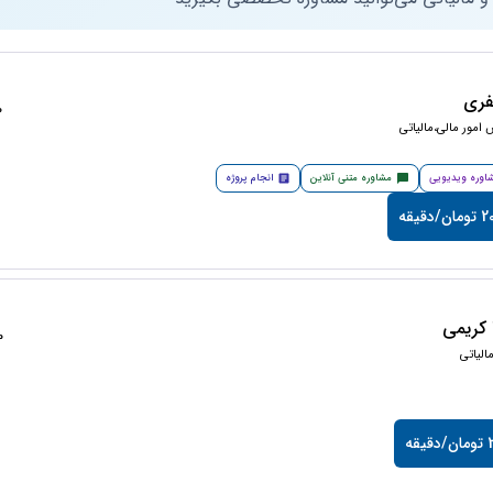
فری
50
امور مالی،مالیاتی
اوره ویدیویی
مشاوره متنی آنلاین
انجام پروژه
دقیقه
کریمی
50
لیاتی
قه