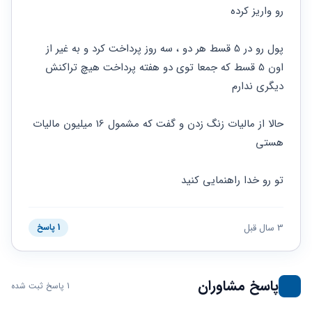
حقوقی
برندینگ
ثبت
رو واریز کرده
طلاق
برنامه نویسی
سئو و
شرکت
بهینه
حقوقی
پول رو در 5 قسط هر دو ، سه روز پرداخت کرد و به غیر از 
سازی
مهریه
سایت
اون 5 قسط که جمعا توی دو هفته پرداخت هیچ تراکنش 
حقوقی
خانواده
دیگری ندارم
حقوقی
کسب
حالا از مالیات زنگ زدن و گفت که مشمول 16 میلیون مالیات 
و کار
هستی
تو رو خدا راهنمایی کنید
3 سال قبل
1 پاسخ
پاسخ مشاوران
1 پاسخ ثبت شده