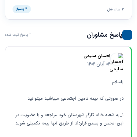
حقوقی
برندینگ
ثبت
طلاق
برنامه نویسی
3 سال قبل
سئو و
2 پاسخ
شرکت
بهینه
حقوقی
سازی
مهریه
سایت
حقوقی
پاسخ مشاوران
2 پاسخ ثبت شده
خانواده
حقوقی
کسب
احسان سلیمی
و کار
02 آبان 1402
باسلام
در صورتی که بیمه تامین اجتماعی میباشید میتوانید
۱_به شعبه خانه کارگر شهرستان خود مراجعه و با عضویت در 
این انجمن و بستن قرارداد از طریق آنها بیمه تکمیلی شوید