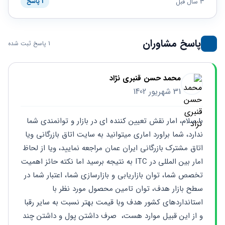
حقوقی
برندینگ
3 سال قبل
1 پاسخ
ثبت
طلاق
برنامه نویسی
سئو و
شرکت
بهینه
حقوقی
سازی
مهریه
پاسخ مشاوران
1 پاسخ ثبت شده
سایت
حقوقی
خانواده
حقوقی
محمد حسن قنبری نژاد
کسب
31 شهریور 1402
و کار
با سلام، امار نقش تعیین کننده ای در بازار و توانمندی شما 
ندارد، شما براورد اماری میتوانید به سایت اتاق بازرگانی ویا 
اتاق مشترک بازرگانی ایران عمان مراجعه نمایید، ویا از لحاظ 
امار بین المللی در ITC به نتیجه برسید اما نکته حائز اهمیت 
تخصص شما، توان بازاریابی و بازارسازی شما، اعتبار شما در 
سطح بازار هدف، توان تامین محصول مورد نظر با 
استانداردهای کشور هدف وبا قیمت بهتر نسبت به سایر رقبا 
و از این قبیل موارد هست،  صرف داشتن پول و داشتن چند 