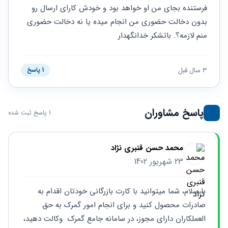
حقوقی
برندینگ
ثبت
فرستنده بجای من او خواهد بود و خودش کارای ارسال رو 
طلاق
برنامه نویسی
سئو و
شرکت
بدون دخالت حضوری من انجام میده یا نه دخالت حضوری 
بهینه
حقوقی
منم لازمه؟. باتشکر خدانگهدار
سازی
مهریه
سایت
حقوقی
خانواده
3 سال قبل
1 پاسخ
حقوقی
کسب
و کار
پاسخ مشاوران
1 پاسخ ثبت شده
محمد حسن قنبری نژاد
23 شهریور 1402
با سلام، شما میتوانید با کارت بازرگانی خودتان اقدام به 
صادرات محصول کنید و برای انجام امور گمرک به حق 
العملکاران دارای مجوز، در سامانه جامع گمرک  وکالت دهید، 