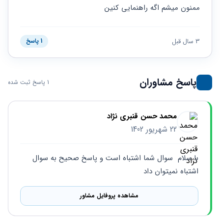
حقوقی
برندینگ
ثبت
ممنون میشم اگه راهنمایی کنین
طلاق
برنامه نویسی
سئو و
شرکت
بهینه
حقوقی
سازی
مهریه
3 سال قبل
1 پاسخ
سایت
حقوقی
خانواده
حقوقی
پاسخ مشاوران
1 پاسخ ثبت شده
کسب
و کار
محمد حسن قنبری نژاد
22 شهریور 1402
با سلام  سوال شما اشتباه است و پاسخ صحیح به سوال 
اشتباه نمیتوان داد
مشاهده پروفایل مشاور