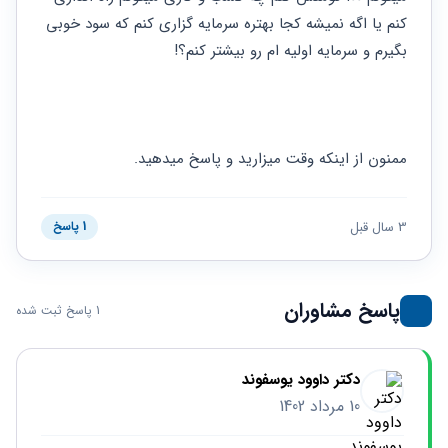
حقوقی
برندینگ
ثبت
طلاق
کنم یا اگه نمیشه کجا بهتره سرمایه گزاری کنم که سود خوبی 
برنامه نویسی
سئو و
شرکت
بگیرم و سرمایه اولیه ام رو بیشتر کنم؟!
بهینه
حقوقی
سازی
مهریه
سایت
حقوقی
خانواده
حقوقی
ممنون از اینکه وقت میزارید و پاسخ میدهید.
کسب
و کار
3 سال قبل
1 پاسخ
پاسخ مشاوران
1 پاسخ ثبت شده
دکتر داوود یوسفوند
10 مرداد 1402