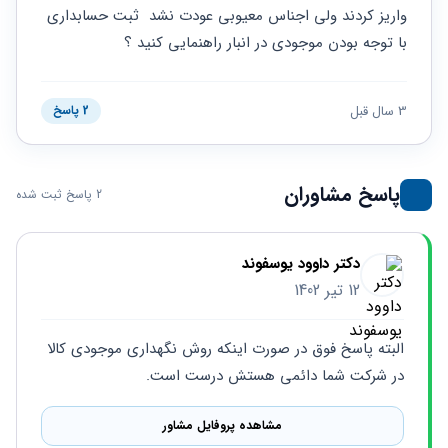
حقوقی
برندینگ
ثبت
واریز کردند ولی اجناس معیوبی عودت نشد  ثبت حسابداری 
طلاق
برنامه نویسی
سئو و
شرکت
با توجه بودن موجودی در انبار راهنمایی کنید ؟
بهینه
حقوقی
سازی
مهریه
سایت
حقوقی
3 سال قبل
2 پاسخ
خانواده
حقوقی
کسب
پاسخ مشاوران
و کار
2 پاسخ ثبت شده
دکتر داوود یوسفوند
12 تیر 1402
البته پاسخ فوق در صورت اینکه روش نگهداری موجودی کالا 
در شرکت شما دائمی هستش درست است.
مشاهده پروفایل مشاور