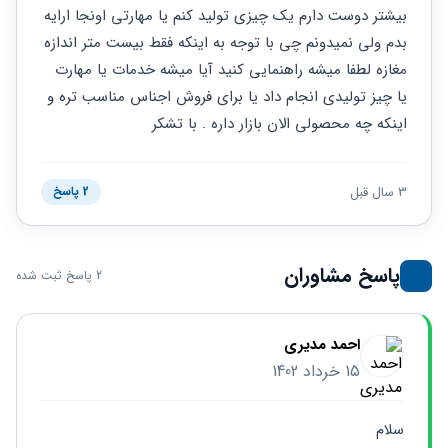
حقوقی
برندینگ
ثبت
بیشتر دوست دارم یک چیزی تولید کنم یا مهارتی اونجا ارایه 
طلاق
برنامه نویسی
سئو و
شرکت
بدم ولی نمیدونم چی با توجه به اینکه فقط بیست متر اندازه 
بهینه
حقوقی
مغازه لطفا میشه راهنمایی کنید آیا میشه خدمات یا مهارت 
سازی
مهریه
سایت
یا چیز تولیدی انجام داد یا برای فروش اجناس مناسب تره و 
حقوقی
خانواده
اینکه چه محصولی الان بازار داره . با تشکر
حقوقی
کسب
3 سال قبل
2 پاسخ
و کار
پاسخ مشاوران
2 پاسخ ثبت شده
احمد مدیری
15 خرداد 1402
سلام 