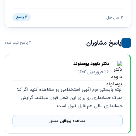
حقوقی
برندینگ
ثبت
طلاق
برنامه نویسی
سئو و
شرکت
بهینه
حقوقی
3 سال قبل
2 پاسخ
سازی
مهریه
سایت
حقوقی
خانواده
پاسخ مشاوران
2 پاسخ ثبت شده
حقوقی
کسب
و کار
دکتر داوود یوسفوند
26 فروردین 1402
البته بایستی فرم اگهی استخدامی رو مشاهده کنید اگر کلا 
مدرک حسابداری رو برای این شغل قبول میکنند، گرایش 
حسابداری مالی هم قابل قبول است
مشاهده پروفایل مشاور