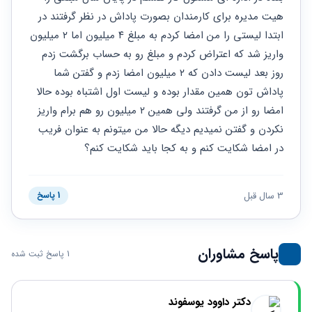
حقوقی
برندینگ
ثبت
طلاق
هیت مدیره برای کارمندان بصورت پاداش در نظر گرفتند در 
برنامه نویسی
سئو و
شرکت
ابتدا لیستی را من امضا کردم به مبلغ ۴ میلیون اما ۲ میلیون 
بهینه
حقوقی
سازی
مهریه
واریز شد که اعتراض کردم و مبلغ رو به حساب برگشت زدم 
سایت
حقوقی
روز بعد لیست دادن که ۲ میلیون امضا زدم و گفتن شما 
خانواده
پاداش تون همین مقدار بوده و لیست‌ اول اشتباه بوده حالا 
حقوقی
امضا رو از من گرفتند ولی همین ۲ میلیون‌ رو هم‌ برام واریز 
کسب
نکردن و گفتن نمیدیم دیگه حالا من میتونم به عنوان فریب 
و کار
در امضا شکایت کنم و به کجا باید شکایت کنم؟
3 سال قبل
1 پاسخ
پاسخ مشاوران
1 پاسخ ثبت شده
دکتر داوود یوسفوند