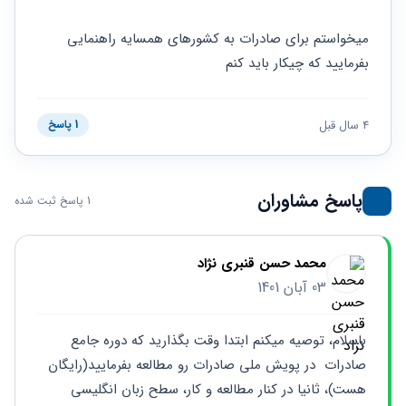
حقوقی
برندینگ
ثبت
طلاق
برنامه نویسی
سئو و
شرکت
میخواستم برای صادرات به کشورهای همسایه راهنمایی 
بهینه
حقوقی
بفرمایید که چیکار باید کنم
سازی
مهریه
سایت
حقوقی
خانواده
4 سال قبل
1 پاسخ
حقوقی
کسب
و کار
پاسخ مشاوران
1 پاسخ ثبت شده
محمد حسن قنبری نژاد
03 آبان 1401
باسلام، توصیه میکنم ابتدا وقت بگذارید که دوره جامع 
صادرات  در پویش ملی صادرات رو مطالعه بفرمایید(رایگان 
هست)، ثانیا در کنار مطالعه و کار، سطح زبان انگلیسی 