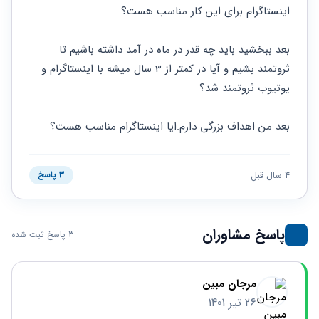
حقوقی
برندینگ
ثبت
اینستاگرام برای این کار مناسب هست؟
طلاق
برنامه نویسی
سئو و
شرکت
بهینه
حقوقی
بعد ببخشید باید چه قدر در ماه در آمد داشته باشیم تا 
سازی
مهریه
سایت
ثروتمند بشیم و آیا در کمتر از 3 سال میشه با اینستاگرام و 
حقوقی
خانواده
یوتیوب ثروتمند شد؟
حقوقی
کسب
بعد من اهداف بزرگی دارم.ایا اینستاگرام مناسب هست؟
و کار
4 سال قبل
3 پاسخ
پاسخ مشاوران
3 پاسخ ثبت شده
مرجان مبین
26 تیر 1401